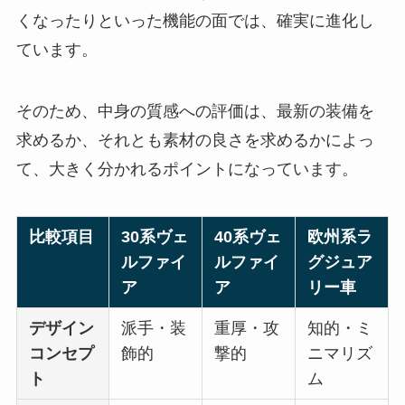
くなったりといった機能の面では、確実に進化し
ています。
そのため、中身の質感への評価は、最新の装備を
求めるか、それとも素材の良さを求めるかによっ
て、大きく分かれるポイントになっています。
比較項目
30系ヴェ
40系ヴェ
欧州系ラ
ルファイ
ルファイ
グジュア
ア
ア
リー車
デザイン
派手・装
重厚・攻
知的・ミ
コンセプ
飾的
撃的
ニマリズ
ト
ム