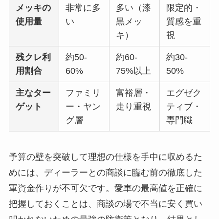
メッキの
非常に多
多い（漆
限定的・
使用量
い
黒メッ
質感を重
キ）
視
残クレ利
約50-
約60-
約30-
用割合
60%
75%以上
50%
主なター
ファミリ
富裕層・
エグゼク
ゲット
ー・ヤン
走り重視
ティブ・
グ層
専門職
予算の壁を突破して理想の仕様を手中に収めるた
めには、ディーラーとの商談に臨む前の徹底した
軍資金作りが不可欠です。愛車の最高値を正確に
把握しておくことは、商談の場で不当に安く買い