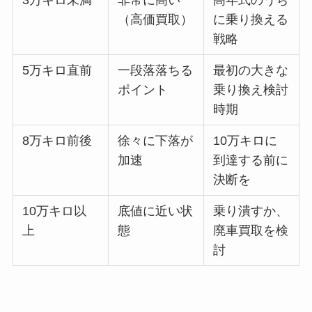
3万キロ未満
非常に高い
高年式のうち
（高価買取）
に乗り換える
戦略
5万キロ直前
一段落落ちる
最初の大きな
ポイント
乗り換え検討
時期
8万キロ前後
徐々に下落が
10万キロに
加速
到達する前に
決断を
10万キロ以
底値に近い状
乗り潰すか、
上
態
廃車買取を検
討