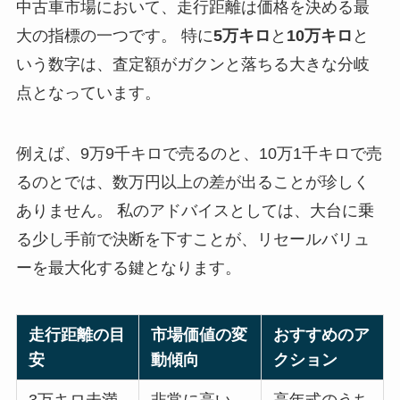
中古車市場において、走行距離は価格を決める最
大の指標の一つです。 特に
5万キロ
と
10万キロ
と
いう数字は、査定額がガクンと落ちる大きな分岐
点となっています。
例えば、9万9千キロで売るのと、10万1千キロで売
るのとでは、数万円以上の差が出ることが珍しく
ありません。 私のアドバイスとしては、大台に乗
る少し手前で決断を下すことが、リセールバリュ
ーを最大化する鍵となります。
走行距離の目
市場価値の変
おすすめのア
安
動傾向
クション